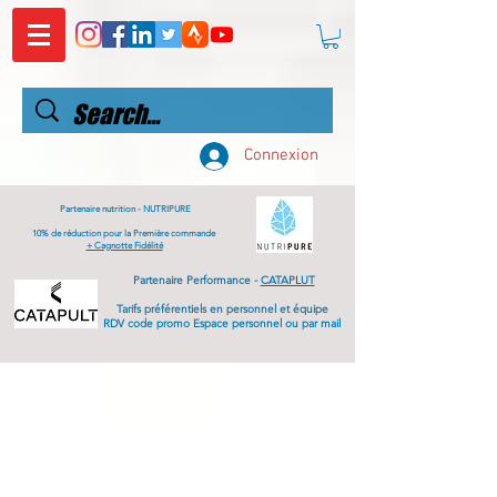
Connexion
Partenaire nutrition -
NUTRIPURE
10% de réduction pour la Première commande
+ Cagnotte Fidélité
Partenaire Performance -
CATAPLUT
Tarifs
préférentiels
en personnel et équipe
RDV code promo Espace personnel ou par mail