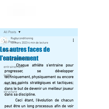
Post
All Posts
Rugbyconditioning
All Posts
13 mars 2023
4 min de lecture
Les autres faces de
projet
l'entrainement
rugbyconditioning
Chaque athlète s'entraine pour 
entrainement
progresser, se développer 
rugby
techniquement, physiquement ou encore 
sur les points stratégiques et tactiques; 
rugbyleague
dans le but de devenir un meilleur joueur 
structure
dans sa discipline.
Ceci étant, l'évolution de chacun 
peut être un long processus afin de voir 