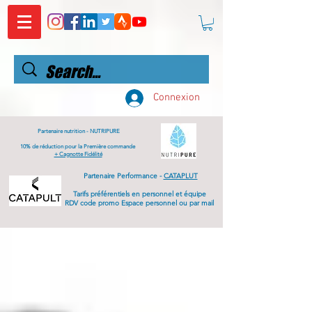
Connexion
Partenaire nutrition -
NUTRIPURE
10% de réduction pour la Première commande
+ Cagnotte Fidélité
Partenaire Performance -
CATAPLUT
Tarifs
préférentiels
en personnel et équipe
RDV code promo Espace personnel ou par mail