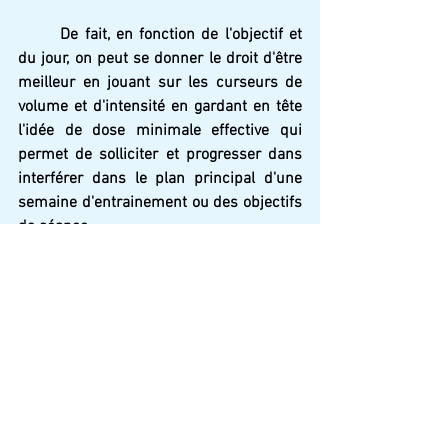
	De fait, en fonction de l'objectif et 
du jour, on peut se donner le droit d'être 
meilleur en jouant sur les curseurs de 
volume et d'intensité en gardant en tête 
l'idée de dose minimale effective qui 
permet de solliciter et progresser dans 
interférer dans le plan principal d'une 
semaine d'entrainement ou des objectifs 
de séance.
Ca sera donc un  rappel pour le corps 
mais aussi l'esprit; notre physiologie et 
notre psychologie ne seront pas 
surprises quand la compétition sera 
présente. 