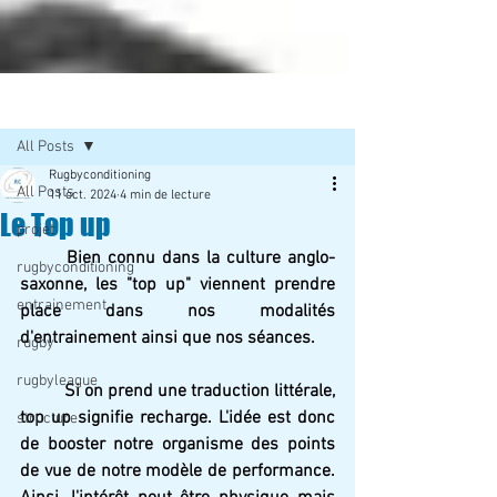
Post
All Posts
Rugbyconditioning
All Posts
11 oct. 2024
4 min de lecture
Le Top up
projet
	Bien connu dans la culture anglo-
rugbyconditioning
saxonne, les "top up" viennent prendre 
entrainement
place dans nos modalités 
d'entrainement ainsi que nos séances.
rugby
rugbyleague
	Si on prend une traduction littérale, 
top up signifie recharge. L'idée est donc 
structure
de booster notre organisme des points 
de vue de notre modèle de performance. 