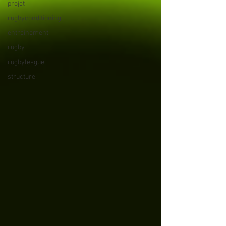
projet
rugbyconditioning
entrainement
rugby
rugbyleague
structure