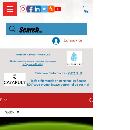
Connexion
Partenaire nutrition -
NUTRIPURE
10% de réduction pour la Première commande
+ Cagnotte Fidélité
Partenaire Performance -
CATAPLUT
Tarifs
préférentiels
en personnel et équipe
RDV code promo Espace personnel ou par mail
Blog
rugby
All Posts