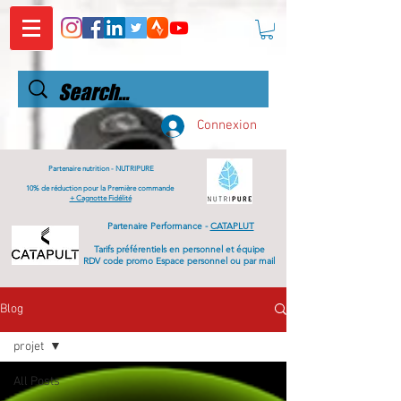
Connexion
Partenaire nutrition -
NUTRIPURE
10% de réduction pour la Première commande
+ Cagnotte Fidélité
Partenaire Performance -
CATAPLUT
Tarifs
préférentiels
en personnel et équipe
RDV code promo Espace personnel ou par mail
Blog
projet
All Posts