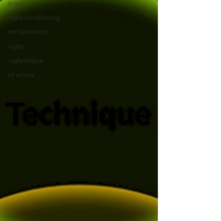
projet
rugbyconditioning
entrainement
rugby
rugbyleague
structure