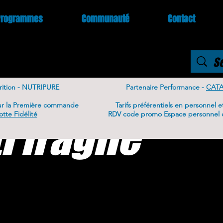
Programmes
Communauté
Contact
rition -
NUTRIPURE
Partenaire Performance -
CAT
ur la Première commande
Tarifs
préférentiels
en personnel e
tte Fidélité
RDV code promo Espace personnel o
i fragile