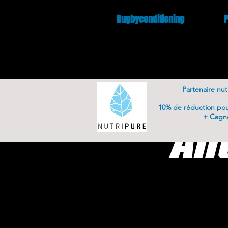
Rugbyconditioning
Partenaire nut
10% de réduction po
+ Cagno
Ant