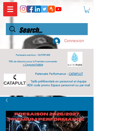
Connexion
Partenaire nutrition -
NUTRIPURE
10% de réduction pour la Première commande
+ Cagnotte Fidélité
Partenaire Performance -
CATAPLUT
Tarifs
préférentiels
en personnel et équipe
RDV code promo Espace personnel ou par mail