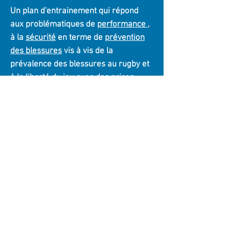
Un plan d'entrainement qui répond
aux problématiques de
performance
,
à la
sécurité
en terme de
prévention
des blessures
vis à vis de la
prévalence des blessures au rugby et
à la liberté du jeu avec des
prises
d'information, de décision
plus
pertinentes pour élargir son panel
technique et tactique sans crainte de
blessure et avec toujours plus
d'efficacité.
Regroupement des deux programmes
de renforcement avec un tarif
préférentiel