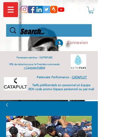
Connexion
Partenaire nutrition -
NUTRIPURE
10% de réduction pour la Première commande
+ Cagnotte Fidélité
Partenaire Performance -
CATAPLUT
Tarifs
préférentiels
en personnel et équipe
RDV code promo Espace personnel ou par mail