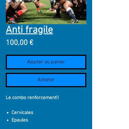
Anti fragile
Prix
100,00 €
Ajouter au panier
Acheter
Le combo renforcement!!
Cervicales
Epaules