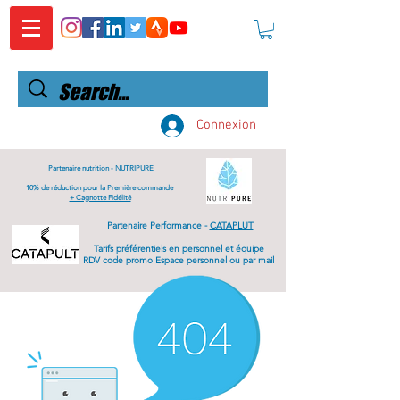
Connexion
Partenaire nutrition -
NUTRIPURE
10% de réduction pour la Première commande
+ Cagnotte Fidélité
Partenaire Performance -
CATAPLUT
Tarifs
préférentiels
en personnel et équipe
RDV code promo Espace personnel ou par mail