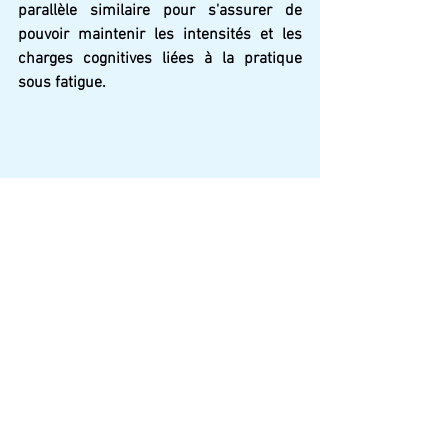
parallèle similaire pour s'assurer de 
pouvoir maintenir les intensités et les 
charges cognitives liées à la pratique 
sous fatigue. 
En effet, il est important que le 
joueur connaisse des niveaux de 
difficultés plus haut que le match afin de 
rendre la perception de ce dernier plus 