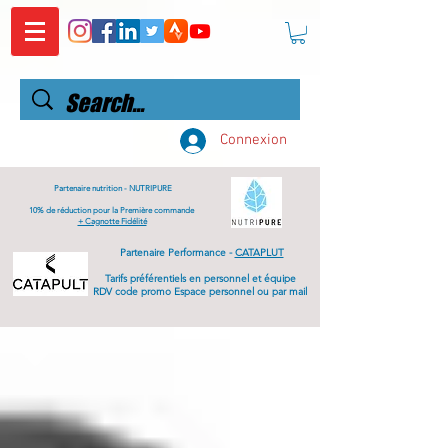
Connexion
Partenaire nutrition -
NUTRIPURE
10% de réduction pour la Première commande
+ Cagnotte Fidélité
Partenaire Performance -
CATAPLUT
Tarifs
préférentiels
en personnel et équipe
RDV code promo Espace personnel ou par mail